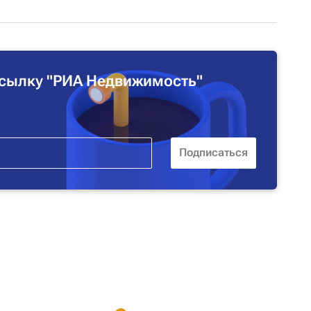
сылку "РИА Недвижимость"