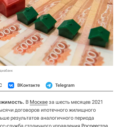
едиабанк
С
ВКонтакте
Telegram
ижимость.
В
Москве
за шесть месяцев 2021
тысячи договоров ипотечного жилищного
льше результатов аналогичного периода
сс-служба столичного управления
Росреестра
.