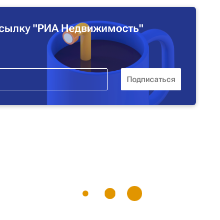
сылку "РИА Недвижимость"