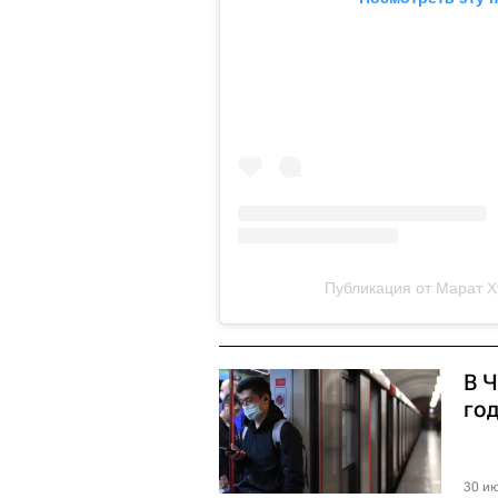
Публикация от Марат Х
В Ч
го
30 ию