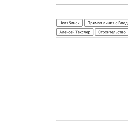
Челябинск
Прямая линия с Вла
Алексей Текслер
Строительство