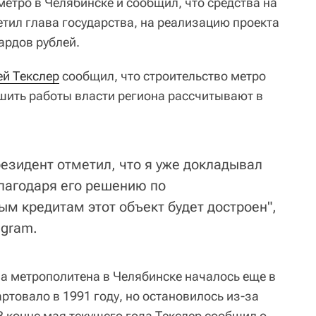
етро в Челябинске и сообщил, что средства на
етил глава государства, на реализацию проекта
ардов рублей.
ей Текслер
сообщил, что строительство метро
ршить работы власти региона рассчитывают в
резидент отметил, что я уже докладывал
благодаря его решению по
м кредитам этот объект будет достроен",
agram.
а метрополитена в Челябинске началось еще в
артовало в 1991 году, но остановилось из-за
В конце мая текущего года Текслер сообщил о