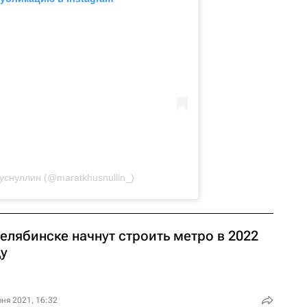
уснуллин (@maratkhusnullin_)
елябинске начнут строить метро в 2022
ду
ня 2021, 16:32