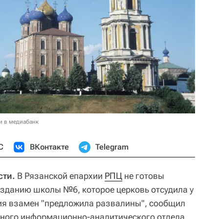
и в медиабанк
С
ВКонтакте
Telegram
сти.
В Рязанской епархии
РПЦ
не готовы
зданию школы №6, которое церковь отсудила у
рия взамен "предложила развалины", сообщил
ьного информационно-аналитического отдела