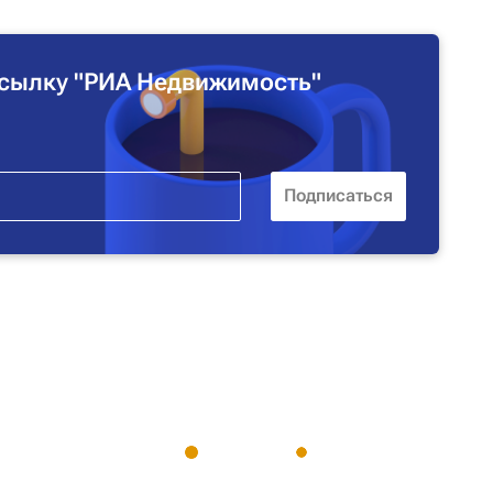
сылку "РИА Недвижимость"