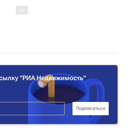
сылку "РИА Недвижимость"