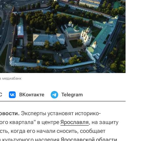
в медиабанк
С
ВКонтакте
Telegram
овости.
Эксперты установят историко-
ого квартала" в центре
Ярославля
, на защиту
ть, когда его начали сносить, сообщает
 культурного наследия
Ярославской области
.