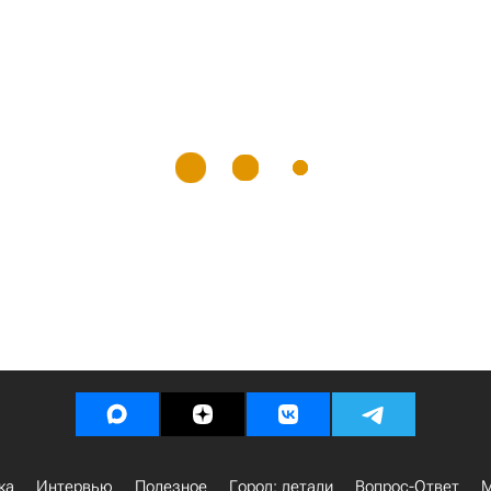
ка
Интервью
Полезное
Город: детали
Вопрос-Ответ
М