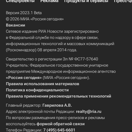
Спецпроекты
Реклама
Продукты и сервисы
Пресс-ц
Версия 2023.1 Beta
© 2026 МИА «Россия сегодня»
Вакансии
Сетевое издание РИА Новости зарегистрировано
в Федеральной службе по надзору в сфере связи,
информационных технологий и массовых коммуникаций
(Роскомнадзор) 08 апреля 2014 года.
Свидетельство о регистрации Эл № ФС77-57640
Учредитель: Федеральное государственное унитарное
предприятие Международное информационное агентство
«Россия сегодня»
(МИА «Россия сегодня»).
Правила использования материалов
Политика конфиденциальности
Правила применения рекомендательных технологий
Главный редактор:
Гаврилова А.В.
Адрес электронной почты Редакции:
realty@ria.ru
По вопросам размещения пресс-релизов и рекламы
воспользуйтесь
формой обратной связи
Телефон Редакции:
7 (495) 645-6601