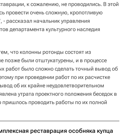
таврации, к сожалению, не проводились. В этой
ь провести очень сложную, кропотливую
, - рассказал начальник управления
тов департамента культурного наследия
 тем, что колонны ротонды состоят из
е позже были отштукатурены, и в процессе
ых работ было сложно сделать точный вывод об
этому при проведении работ по их расчистке
ывод об их крайне неудовлетворительном
явлена утрата проектного положения беседок в
то пришлось проводить работы по их полной
мплексная реставрация особняка купца