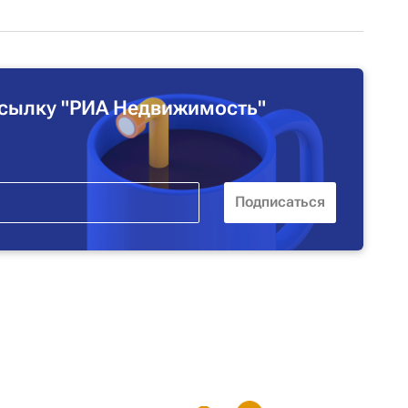
сылку "РИА Недвижимость"