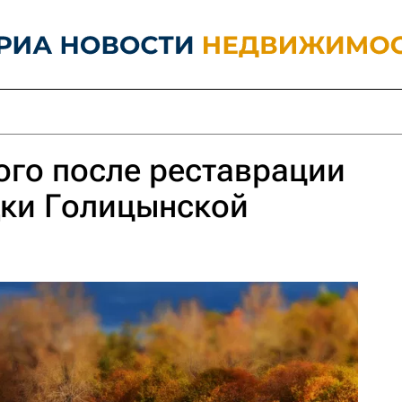
ого после реставрации
дки Голицынской