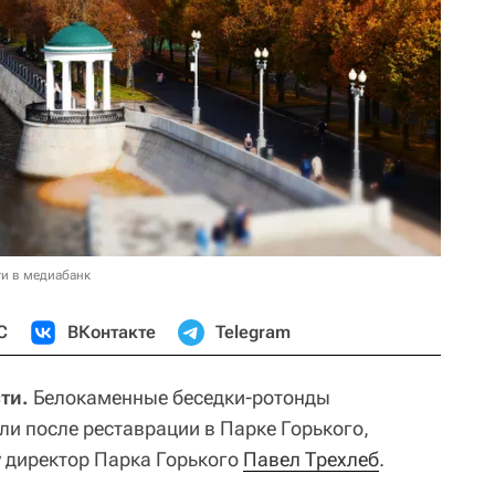
и в медиабанк
С
ВКонтакте
Telegram
ти.
Белокаменные беседки-ротонды
и после реставрации в Парке Горького,
 директор Парка Горького
Павел Трехлеб
.