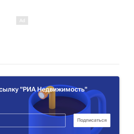
сылку "РИА Недвижимость"