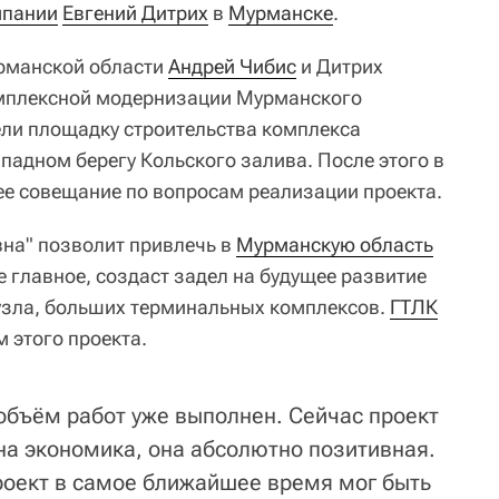
мпании
Евгений Дитрих
в
Мурманске
.
урманской области
Андрей Чибис
и Дитрих
омплексной модернизации Мурманского
ели площадку строительства комплекса
ападном берегу Кольского залива. После этого в
е совещание по вопросам реализации проекта.
вна" позволит привлечь в
Мурманскую область
 главное, создаст задел на будущее развитие
узла, больших терминальных комплексов.
ГТЛК
 этого проекта.
объём работ уже выполнен. Сейчас проект
на экономика, она абсолютно позитивная.
проект в самое ближайшее время мог быть