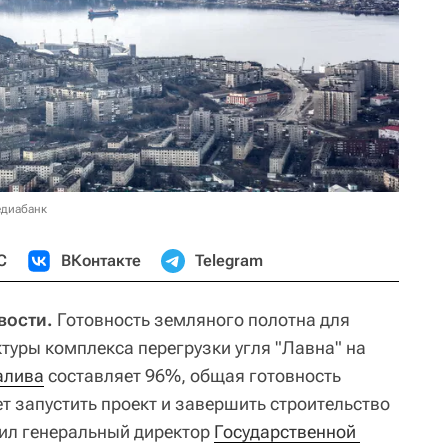
едиабанк
С
ВКонтакте
Telegram
вости.
Готовность земляного полотна для
уры комплекса перегрузки угля "Лавна" на
алива
составляет 96%, общая готовность
ет запустить проект и завершить строительство
щил генеральный директор
Государственной 