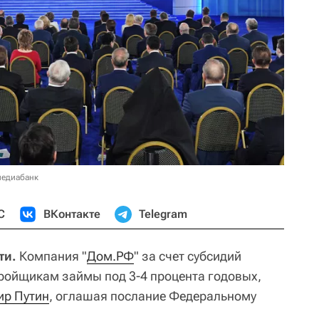
медиабанк
С
ВКонтакте
Telegram
ти.
Компания "
Дом.РФ
" за счет субсидий
ройщикам займы под 3-4 процента годовых,
ир Путин
, оглашая послание Федеральному