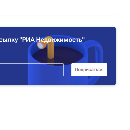
сылку "РИА Недвижимость"