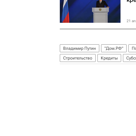
21 ап
Владимир Путин
"Дом.РФ"
П
Строительство
Кредиты
Субс