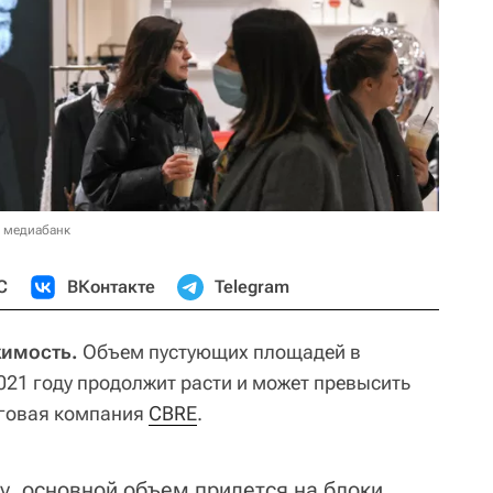
в медиабанк
С
ВКонтакте
Telegram
жимость.
Объем пустующих площадей в
021 году продолжит расти и может превысить
нговая компания
CBRE
.
оду, основной объем придется на блоки