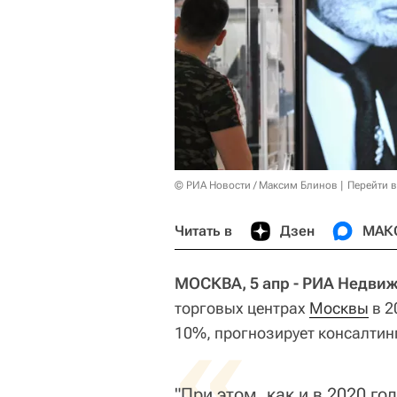
© РИА Новости / Максим Блинов
Перейти 
Читать в
Дзен
МАК
МОСКВА, 5 апр - РИА Недви
торговых центрах
«
Москвы
в 2
10%, прогнозирует консалти
"При этом, как и в 2020 г