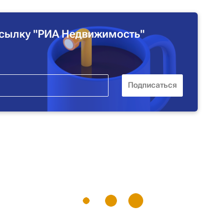
сылку "РИА Недвижимость"