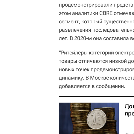
продемонстрировали представ
этом аналитики CBRE отмечают
сегмент, который существенно
развлечения последовательно
лет. В 2020-м она составила в
"Ритейлеры категорий электро
товары отличаются низкой до
новых точек продемонстриро
динамику. В Москве количеств
добавляется в сообщении.
До
пр