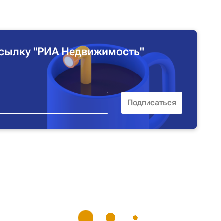
сылку "РИА Недвижимость"