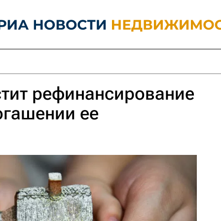
стит рефинансирование
огашении ее