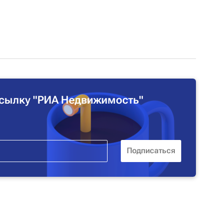
сылку "РИА Недвижимость"