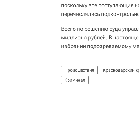
поскольку все поступающие н
перечислялись подконтрольно
Всего по решению суда упра
миллиона рублей. В настояще
избрании подозреваемому ме
Происшествия
Краснодарский к
Криминал