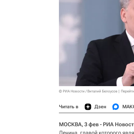
© РИА Новости / Виталий Белоусов
Перейт
Читать в
Дзен
МАК
МОСКВА, 3 фев - РИА Новост
Ленина, главой которого явл