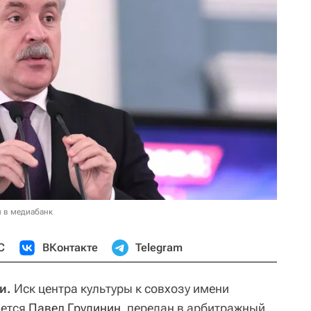
и в медиабанк
С
ВКонтакте
Telegram
и.
Иск центра культуры к совхозу имени
яется
Павел Грудинин
, передан в арбитражный