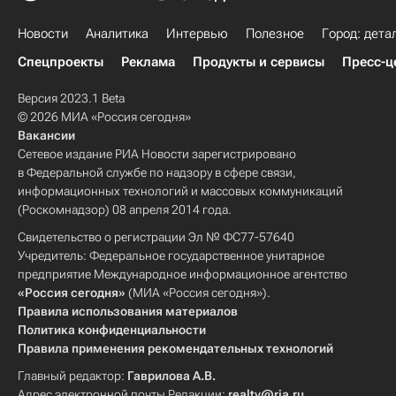
Новости
Аналитика
Интервью
Полезное
Город: дета
Спецпроекты
Реклама
Продукты и сервисы
Пресс-ц
Версия 2023.1 Beta
© 2026 МИА «Россия сегодня»
Вакансии
Сетевое издание РИА Новости зарегистрировано
в Федеральной службе по надзору в сфере связи,
информационных технологий и массовых коммуникаций
(Роскомнадзор) 08 апреля 2014 года.
Свидетельство о регистрации Эл № ФС77-57640
Учредитель: Федеральное государственное унитарное
предприятие Международное информационное агентство
«Россия сегодня»
(МИА «Россия сегодня»).
Правила использования материалов
Политика конфиденциальности
Правила применения рекомендательных технологий
Главный редактор:
Гаврилова А.В.
Адрес электронной почты Редакции:
realty@ria.ru