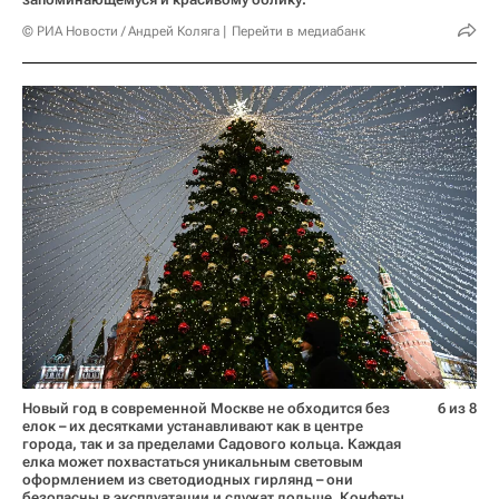
© РИА Новости / Андрей Коляга
Перейти в медиабанк
Новый год в современной Москве не обходится без
6 из 8
елок – их десятками устанавливают как в центре
города, так и за пределами Садового кольца. Каждая
елка может похвастаться уникальным световым
оформлением из светодиодных гирлянд – они
безопасны в эксплуатации и служат дольше. Конфеты