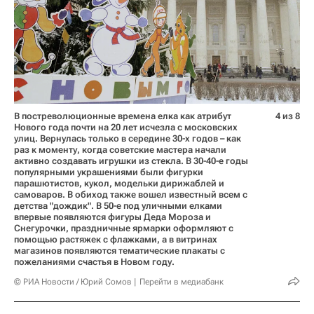
В постреволюционные времена елка как атрибут
4 из 8
Нового года почти на 20 лет исчезла с московских
улиц. Вернулась только в середине 30-х годов – как
раз к моменту, когда советские мастера начали
активно создавать игрушки из стекла. В 30-40-е годы
популярными украшениями были фигурки
парашютистов, кукол, модельки дирижаблей и
самоваров. В обиход также вошел известный всем с
детства "дождик". В 50-е под уличными елками
впервые появляются фигуры Деда Мороза и
Снегурочки, праздничные ярмарки оформляют с
помощью растяжек с флажками, а в витринах
магазинов появляются тематические плакаты с
пожеланиями счастья в Новом году.
© РИА Новости / Юрий Сомов
Перейти в медиабанк