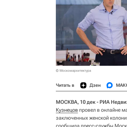
© Москомархитектура
Читать в
Дзен
МАК
МОСКВА, 10 дек - РИА Недв
Кузнецов
провел в онлайне м
заключенных женской колони
сообщила пресс-службы Моск