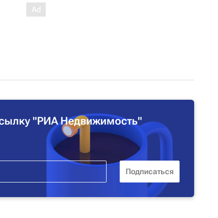
сылку "РИА Недвижимость"