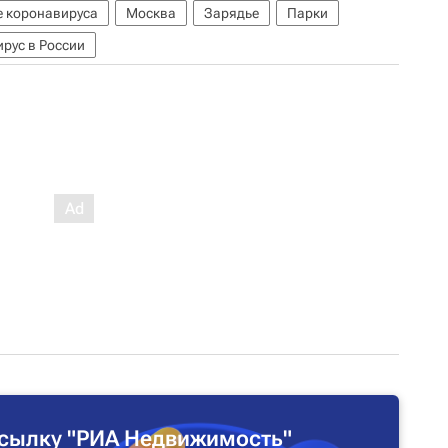
е коронавируса
Москва
Зарядье
Парки
рус в России
сылку "РИА Недвижимость"