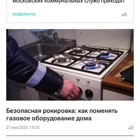
московских коммунальных служб приходят
на вызов в фирменной одежде в цветах
РАЗВЕРНУТЬ
предприятия, на которой имеются нашивки.
Если это "Мосгаз", то вы увидите у
сотрудника спецодежду темно-синего цвета
со светоотражающими полосками. А на его
спине будет оранжевая кокетка с надписью
"Мосгаз" и фирменным логотипом.
Все специалисты компании носят с собой
удостоверение, которые вы имеете право
посмотреть. В случае сомнений можно
позвонить в "Мосгаз" и поинтересоваться,
работает ли у них сотрудник с таким
Безопасная рокировка: как поменять
именем. Если ваши просьбы и вопросы
газовое оборудование дома
встречают отказы у "специалиста", то
27 мая 2020, 10:25
рекомендуем не пускать его в дом.