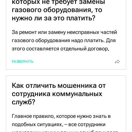
которых не требует замены
газового оборудования, то
нужно ли за это платить?
За ремонт или замену неисправных частей
газового оборудования надо платить. Для
этого составляется отдельный договор,
который заключается с абонентом. Ремонт
РАЗВЕРНУТЬ
и монтаж газового оборудования проводит
сервисная служба сервиса "Мосгаза".
Заявку на выполнение работ можно
Как отличить мошенника от
оставить на сайте компании или по единому
сотрудника коммунальных
многоканальному номеру +7 (495) 660-20-
служб?
01. С расценками на услуги службы сервиса
можно ознакомиться также на
Главное правило, которое нужно знать в
официальном сайте "Мосгаза".
подобных ситуациях, – все сотрудники