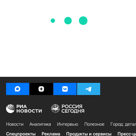
Новости
Аналитика
Интервью
Полезное
Город: дета
Спецпроекты
Реклама
Продукты и сервисы
Пресс-ц