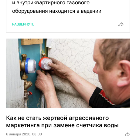
и внутриквартирного газового
оборудования находится в ведении
специального структурного подразделения
РАЗВЕРНУТЬ
АО "Мосгаз" - управления по эксплуатации
внутридомового газового оборудования.
Для сравнения, в случае с
электросчетчиками к вам могут прийти
представители управляющей компании или
сотрудники "Мосэнергосбыта". Обычно
такие визиты для жильца незаметны, если
только счетчик не установлен внутри
квартиры.
А вот сроки очередной поверки счетчика на
воду собственник квартиры должен
Как не стать жертвой агрессивного
отслеживать самостоятельно, а затем
маркетинга при замене счетчика воды
вызывать специалиста из той компании,
6 января 2020, 08:00