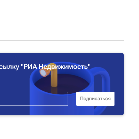
сылку "РИА Недвижимость"