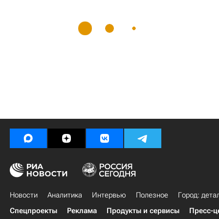
Новости
Аналитика
Интервью
Полезное
Город: дета
Спецпроекты
Реклама
Продукты и сервисы
Пресс-ц