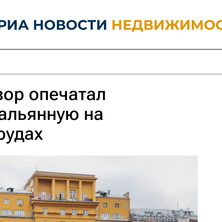
зор опечатал
альянную на
рудах