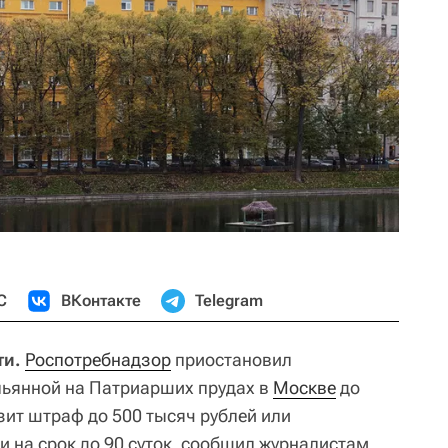
С
ВКонтакте
Telegram
ти.
Роспотребнадзор
приостановил
льянной на Патриарших прудах в
Москве
до
зит штраф до 500 тысяч рублей или
и на срок до 90 суток, сообщил журналистам