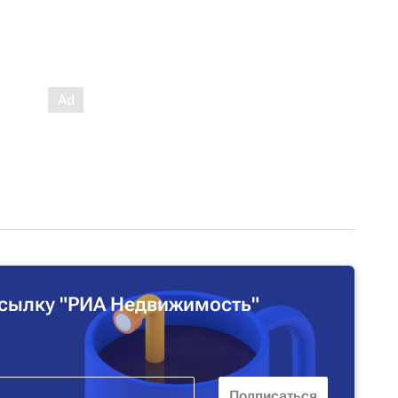
сылку "РИА Недвижимость"