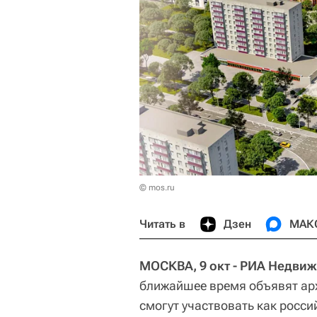
© mos.ru
Читать в
Дзен
МАК
МОСКВА, 9 окт - РИА Недви
ближайшее время объявят арх
смогут участвовать как росси