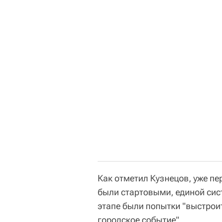
Как отметил Кузнецов, уже п
были стартовыми, единой сист
этапе были попытки "выстроит
городское событие".