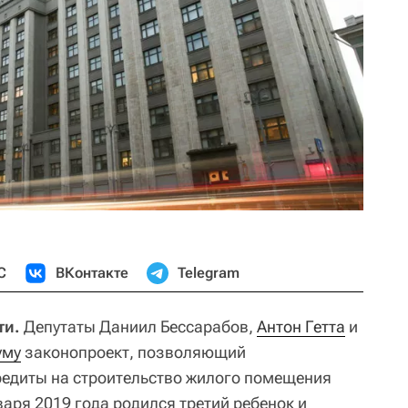
С
ВКонтакте
Telegram
ти.
Депутаты Даниил Бессарабов,
Антон Гетта
и
уму
законопроект, позволяющий
редиты на строительство жилого помещения
варя 2019 года родился третий ребенок и