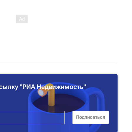
сылку "РИА Недвижимость"