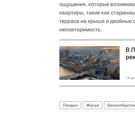
ощущения, которые возникают
квартиры, такие как старинн
терраса на крыше и двойные 
неповторимость.
В Л
ре
14 ап
Лондон
Жилье
Великобрита