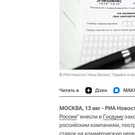
© РИА Новости / Нина Зотина
Перейти в м
Читать в
Дзен
МАК
МОСКВА, 13 авг - РИА Новос
Россия
" внесли в
Госдуму
зако
российским компаниям, пост
ставок на коммерческую недв