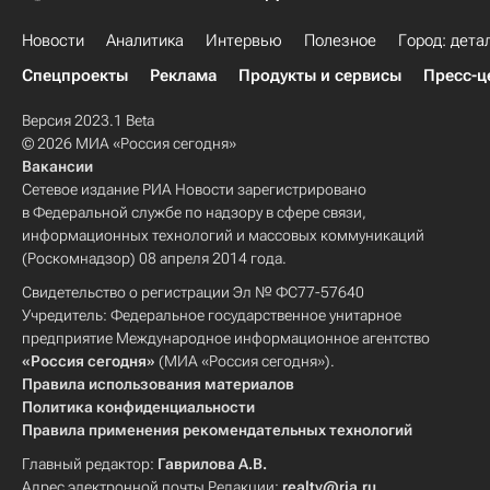
Новости
Аналитика
Интервью
Полезное
Город: дета
Спецпроекты
Реклама
Продукты и сервисы
Пресс-ц
Версия 2023.1 Beta
© 2026 МИА «Россия сегодня»
Вакансии
Сетевое издание РИА Новости зарегистрировано
в Федеральной службе по надзору в сфере связи,
информационных технологий и массовых коммуникаций
(Роскомнадзор) 08 апреля 2014 года.
Свидетельство о регистрации Эл № ФС77-57640
Учредитель: Федеральное государственное унитарное
предприятие Международное информационное агентство
«Россия сегодня»
(МИА «Россия сегодня»).
Правила использования материалов
Политика конфиденциальности
Правила применения рекомендательных технологий
Главный редактор:
Гаврилова А.В.
Адрес электронной почты Редакции:
realty@ria.ru