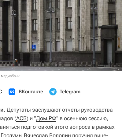
в медиабанк
С
ВКонтакте
Telegram
и.
Депутаты заслушают отчеты руководства
адов (
АСВ
) и "
Дом.РФ
" в осеннюю сессию,
аняться подготовкой этого вопроса в рамках
ь
Госдумы
Вячеслав Володин
поручил вице-