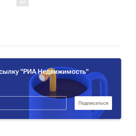
сылку "РИА Недвижимость"