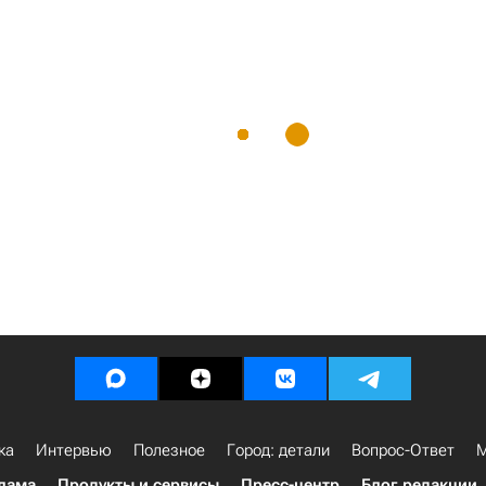
ка
Интервью
Полезное
Город: детали
Вопрос-Ответ
М
лама
Продукты и сервисы
Пресс-центр
Блог редакции