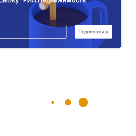
сылку "РИА Недвижимость"