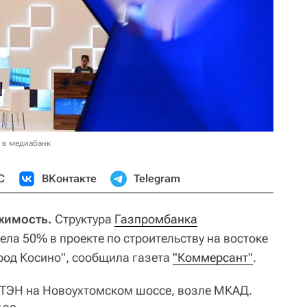
 в медиабанк
С
ВКонтакте
Telegram
жимость.
Структура
Газпромбанка
ла 50% в проекте по строительству на востоке
род Косино", сообщила газета
"Коммерсант"
.
а ТЭН на Новоухтомском шоссе, возле МКАД.