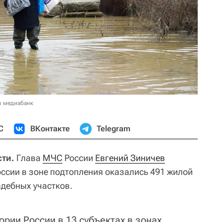
в медиабанк
С
ВКонтакте
Telegram
сти.
Глава
МЧС
России
Евгений Зиничев
оссии в зоне подтопления оказались 491 жилой
адебных участков.
ории России в 13 субъектах в зонах