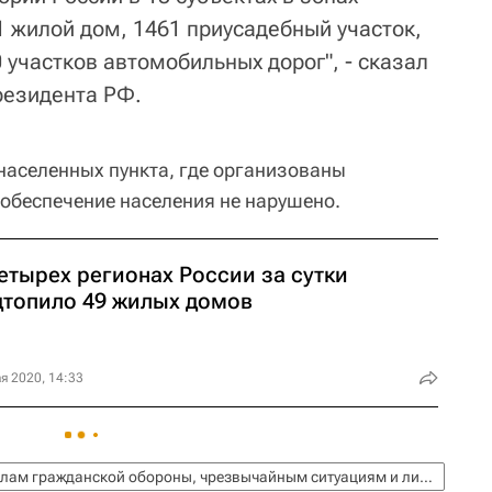
1 жилой дом, 1461 приусадебный участок,
 участков автомобильных дорог", - сказал
резидента РФ.
 населенных пункта, где организованы
обеспечение населения не нарушено.
етырех регионах России за сутки
дтопило 49 жилых домов
я 2020, 14:33
МЧС России (Министерство РФ по делам гражданской обороны, чрезвычайным ситуациям и ликвидации последствий стихийных бедствий)