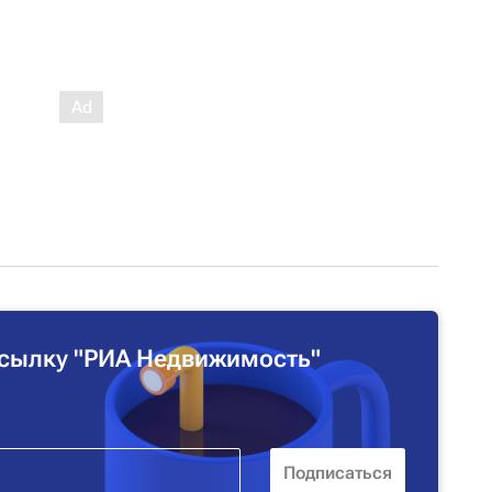
сылку "РИА Недвижимость"