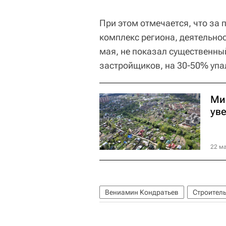
При этом отмечается, что за
комплекс региона, деятельно
мая, не показал существенный
застройщиков, на 30-50% упа
Ми
ув
22 ма
Вениамин Кондратьев
Строител