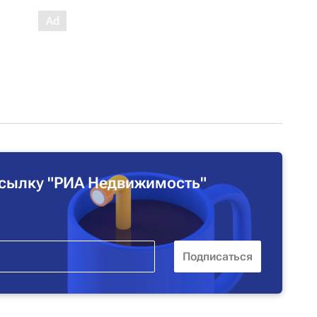
сылку "РИА Недвижимость"