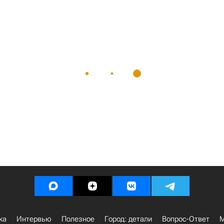
ка
Интервью
Полезное
Город: детали
Вопрос-Ответ
М