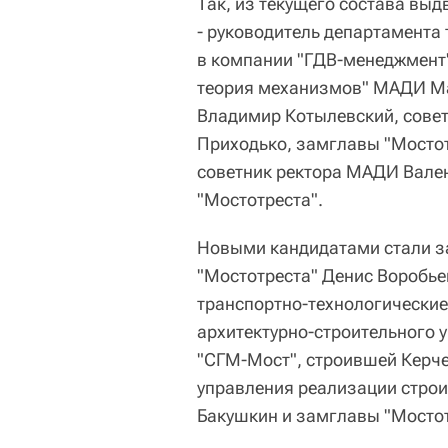
Так, из текущего состава выд
- руководитель департамента
в компании "ГДВ-менеджмент
теория механизмов" МАДИ Ма
Владимир Котылевский, сове
Приходько, замглавы "Мостот
советник ректора МАДИ Вален
"Мостотреста".
Новыми кандидатами стали з
"Мостотреста" Денис Воробь
транспортно-технологические
архитектурно-строительного 
"СГМ-Мост", строившей Керч
управления реализации строи
Бакушкин и замглавы "Мостот