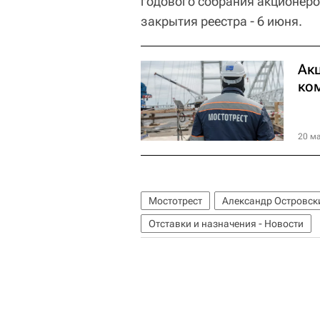
годового собрания акционеро
закрытия реестра - 6 июня.
Ак
ко
20 ма
Мостотрест
Александр Островск
Отставки и назначения - Новости