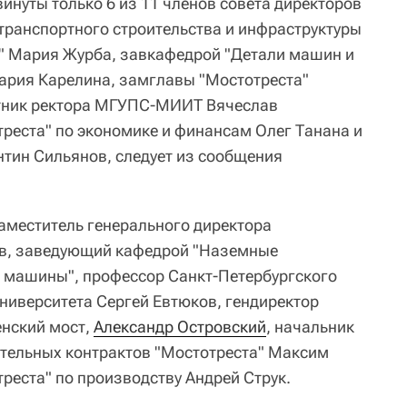
винуты только 6 из 11 членов совета директоров
 транспортного строительства и инфраструктуры
" Мария Журба, завкафедрой "Детали машин и
рия Карелина, замглавы "Мостотреста"
тник ректора МГУПС-МИИТ Вячеслав
реста" по экономике и финансам Олег Танана и
тин Сильянов, следует из сообщения
аместитель генерального директора
ев, заведующий кафедрой "Наземные
 машины", профессор Санкт-Петербургского
университета Сергей Евтюков, гендиректор
енский мост,
Александр Островский
, начальник
тельных контрактов "Мостотреста" Максим
реста" по производству Андрей Струк.