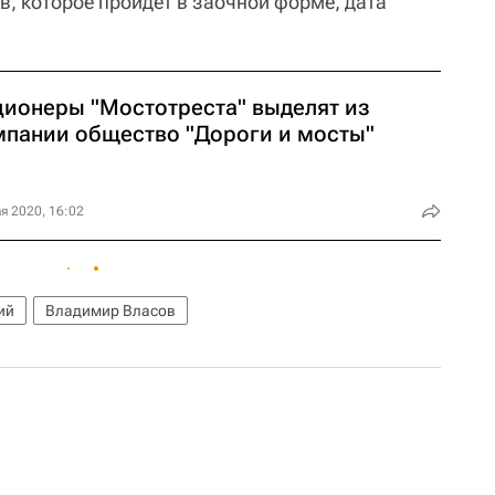
в, которое пройдет в заочной форме, дата
ционеры "Мостотреста" выделят из
мпании общество "Дороги и мосты"
я 2020, 16:02
ий
Владимир Власов