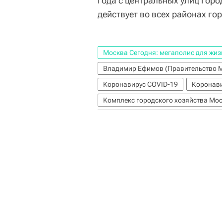
года с центральных улиц горо
действует во всех районах го
Москва Сегодня: мегаполис для жиз
Владимир Ефимов (Правительство 
Коронавирус COVID-19
Коронави
Комплекс городского хозяйства Мо