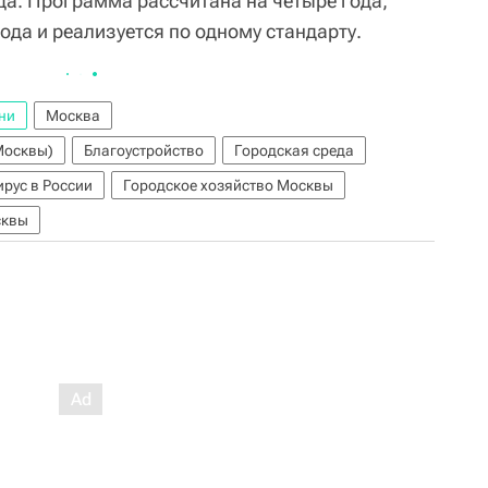
да. Программа рассчитана на четыре года,
рода и реализуется по одному стандарту.
ни
Москва
Москвы)
Благоустройство
Городская среда
рус в России
Городское хозяйство Москвы
сквы