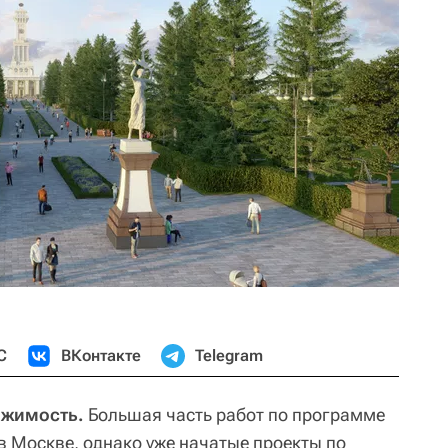
С
ВКонтакте
Telegram
ижимость.
Большая часть работ по программе
в Москве, однако уже начатые проекты по