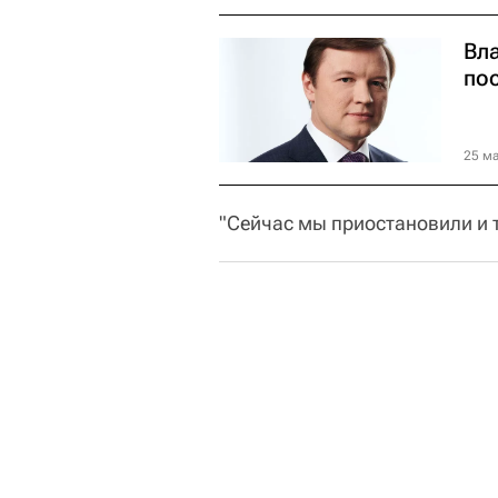
Вл
по
25 ма
"Сейчас мы приостановили и т