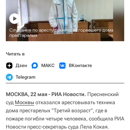
0:53
Слушание по аресту техника из горевшего дома
престарелых
Читать в
Дзен
МАКС
ВКонтакте
Telegram
МОСКВА, 22 мая - РИА Новости.
Пресненский
суд
Москвы
отказался арестовывать техника
дома престарелых "Третий возраст", где в
пожаре погибли четыре человека, сообщила РИА
Новости пресс-секретарь суда Лела Кокая.