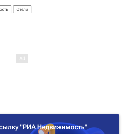
ость
Отели
сылку "РИА Недвижимость"