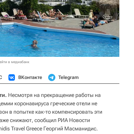
ейти в медиабанк
С
ВКонтакте
Telegram
ти.
Несмотря на прекращение работы на
демии коронавируса греческие отели не
зон в попытке как-то компенсировать эти
 даже снижают, сообщил РИА Новости
dis Travel Greece Георгий Масманидис.