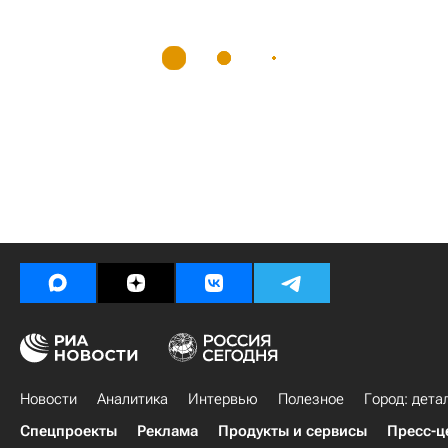
Новости
Аналитика
Интервью
Полезное
Город: дета
Спецпроекты
Реклама
Продукты и сервисы
Пресс-ц