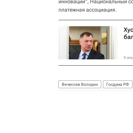
инновации", Национальный с
платежная ассоциация.
Ху
ба
8 апр
Вячеслав Володин
Госдума РФ