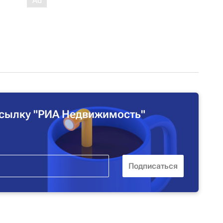
сылку "РИА Недвижимость"