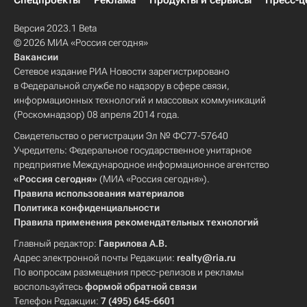
Спецпроекты
Реклама
Продукты и сервисы
Пресс-ц
Версия 2023.1 Beta
© 2026 МИА «Россия сегодня»
Вакансии
Сетевое издание РИА Новости зарегистрировано
в Федеральной службе по надзору в сфере связи,
информационных технологий и массовых коммуникаций
(Роскомнадзор) 08 апреля 2014 года.
Свидетельство о регистрации Эл № ФС77-57640
Учредитель: Федеральное государственное унитарное
предприятие Международное информационное агентство
«Россия сегодня»
(МИА «Россия сегодня»).
Правила использования материалов
Политика конфиденциальности
Правила применения рекомендательных технологий
Главный редактор:
Гаврилова А.В.
Адрес электронной почты Редакции:
realty@ria.ru
По вопросам размещения пресс-релизов и рекламы
воспользуйтесь
формой обратной связи
Телефон Редакции:
7 (495) 645-6601