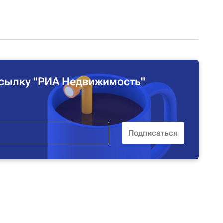
сылку "РИА Недвижимость"