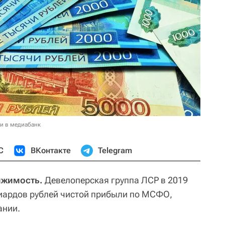
и в медиабанк
С
ВКонтакте
Telegram
ижимость.
Девелоперская группа ЛСР в 2019
лиардов рублей чистой прибыли по МСФО,
ании.