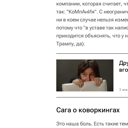
компании, которая считает, ч
так: "КоМпАнИя". С неограни
ни в коем случае нельзя измен
потому что "в уставе так напи
приходится объяснять, что у 
Трампу, да).
Др
вго
3 янв
Сага о коворкингах
Это наша боль. Есть такие тем