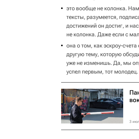
это вообще не колонка. На
тексты, разумеется, подпи
достижений он достиг, и на
не колонка. Даже если с ма
она о том, как эскроу-счет
другую тему, которую обсуди
уже не изменишь. Да, мы оп
успел первым, тот молодец.
Пан
во
3 июл