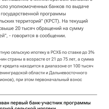
исло уполномоченных банков по выдаче
х государственной программы
ьских территорий" (КРСТ). На текущий
свыше 20 тысяч обращений на сумму
й", - говорится в сообщении.
отную сельскую ипотеку в РСХБ по ставке до 3%
н страны в возрасте от 21 до 75 лет, а сумма
т кредита находится в диапазоне от 100 тысяч
Ленинградской области и Дальневосточного
лионов), при этом первоначальный взнос
зван первый банк-участник программы
готной сельской ипотеки