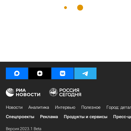
Новости
Аналитика
Интервью
Полезное
Город: дета
Спецпроекты
Реклама
Продукты и сервисы
Пресс-ц
Версия 2023.1 Beta