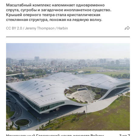
Масштабный комплекс напоминает одновременно
спрута, сугробы и загадочное инопланетное существо.
Крышей оперного театра стала кристаллическая
стеклянная структура, похожая на ледяную волну.
CC BY 2.0
/
Jeremy Thompson
/
Harbin
Национальный Гаосюнский центр искусств Вэйуин,
3 из 7