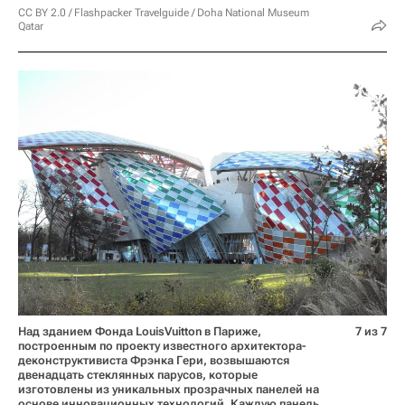
CC BY 2.0
/
Flashpacker Travelguide
/
Doha National Museum
Qatar
Над зданием Фонда LouisVuitton в Париже,
7 из 7
построенным по проекту известного архитектора-
деконструктивиста Фрэнка Гери, возвышаются
двенадцать стеклянных парусов, которые
изготовлены из уникальных прозрачных панелей на
основе инновационных технологий. Каждую панель