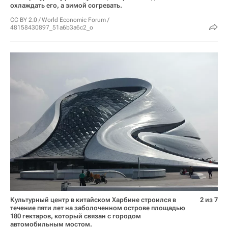
охлаждать его, а зимой согревать.
CC BY 2.0
/
World Economic Forum
/
48158430897_51a6b3a6c2_o
Культурный центр в китайском Харбине строился в
2 из 7
течение пяти лет на заболоченном острове площадью
180 гектаров, который связан с городом
автомобильным мостом.