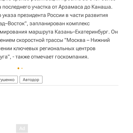
а последнего участка от Арзамаса до Канаша.
 указа президента России в части развития
ад–Восток", запланирован комплекс
рмирования маршрута Казань–Екатеринбург. Он
жением скоростной трассы "Москва – Нижний
лении ключевых региональных центров
га", - также отмечает госкомпания.
тушенко
Автодор