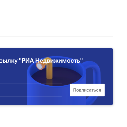
сылку "РИА Недвижимость"