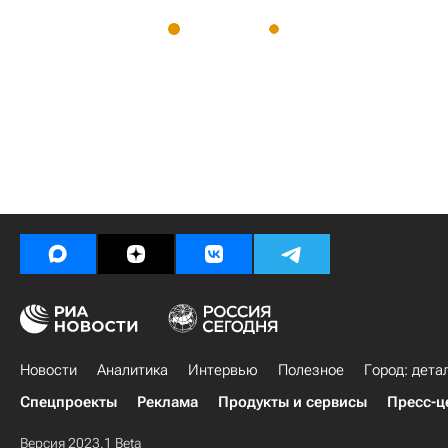
Новости
Аналитика
Интервью
Полезное
Город: дета
Спецпроекты
Реклама
Продукты и сервисы
Пресс-ц
Версия 2023.1 Beta