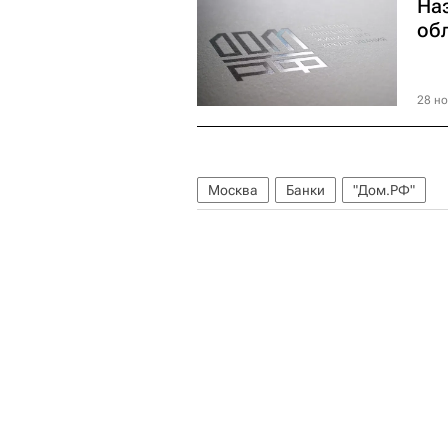
На
об
28 но
Москва
Банки
"Дом.РФ"