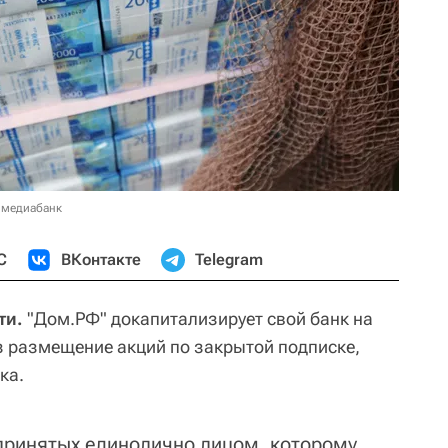
 медиабанк
С
ВКонтакте
Telegram
ти.
"Дом.РФ" докапитализирует свой банк на
з размещение акций по закрытой подписке,
ка.
принятых единолично лицом, которому