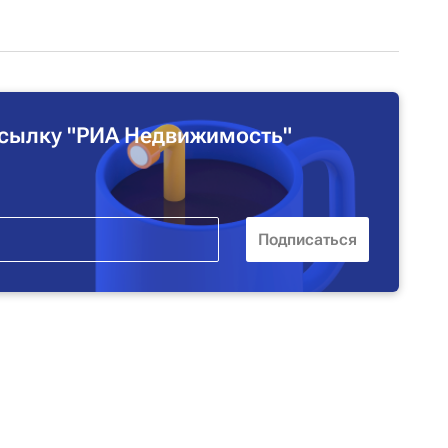
сылку "РИА Недвижимость"