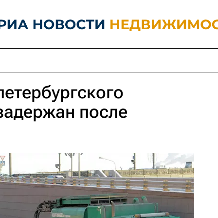
петербургского
задержан после