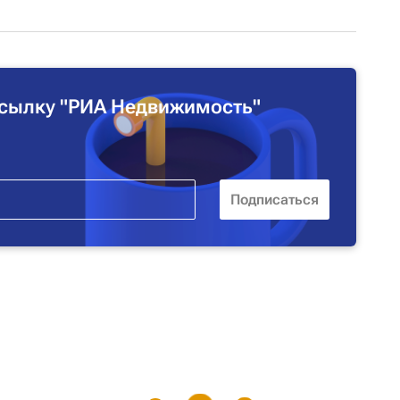
сылку "РИА Недвижимость"