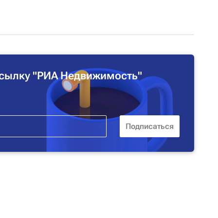
сылку "РИА Недвижимость"