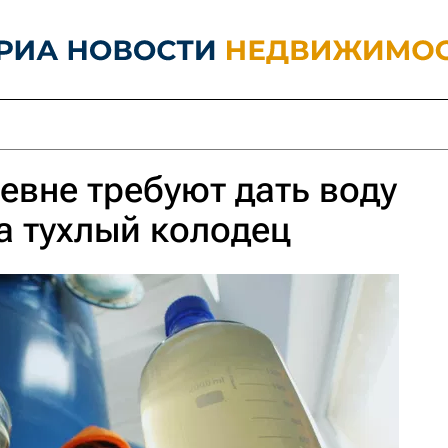
евне требуют дать воду
а тухлый колодец