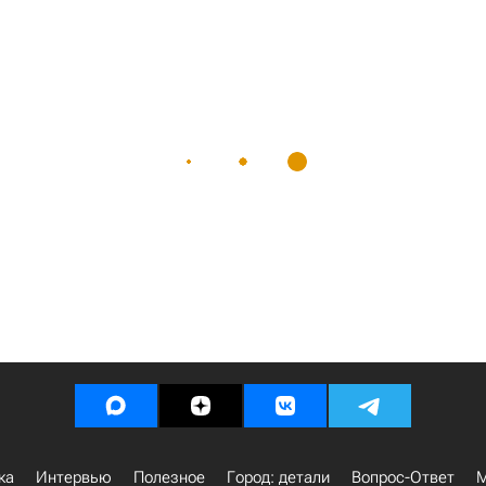
ка
Интервью
Полезное
Город: детали
Вопрос-Ответ
М