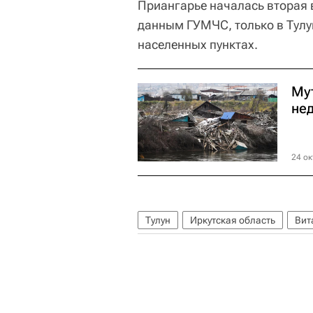
Приангарье началась вторая в
данным ГУМЧС, только в Тулу
населенных пунктах.
Му
не
24 ок
Тулун
Иркутская область
Вит