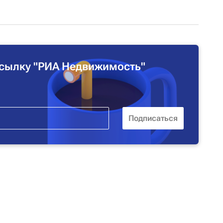
сылку "РИА Недвижимость"