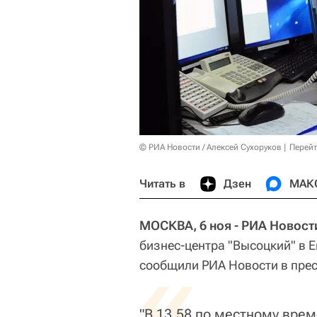
© РИА Новости / Алексей Сухоруков
Перейт
Читать в
Дзен
МАК
МОСКВА, 6 ноя - РИА Новост
бизнес-центра "Высоцкий" в 
«
сообщили РИА Новости в прес
"В 13.58 по местному вре