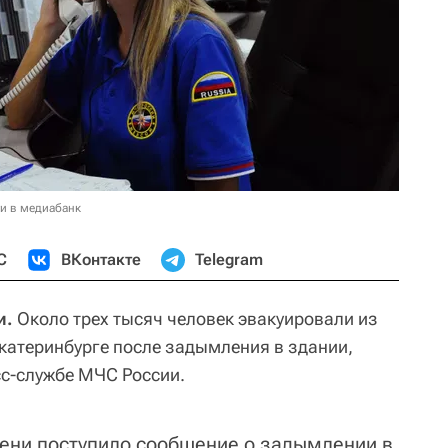
и в медиабанк
С
ВКонтакте
Telegram
и.
Около трех тысяч человек эвакуировали из
Екатеринбурге после задымления в здании,
с-службе МЧС России.
мени поступило сообщение о задымлении в