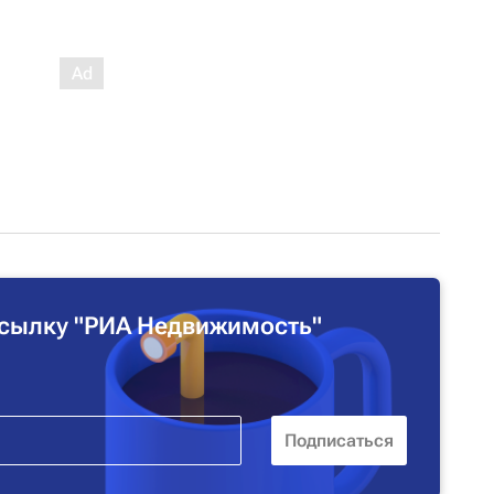
сылку "РИА Недвижимость"