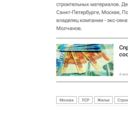
строительных материалов. Д
Санкт-Петербурге, Москве, П
владелец компании - экс-сен
Молчанов.
Сп
со
4 окт
Москва
ЛСР
Жилье
Строи