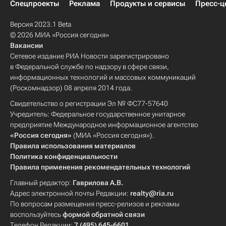
Спецпроекты
Реклама
Продукты и сервисы
Пресс-ц
Версия 2023.1 Beta
© 2026 МИА «Россия сегодня»
Вакансии
Сетевое издание РИА Новости зарегистрировано
в Федеральной службе по надзору в сфере связи,
информационных технологий и массовых коммуникаций
(Роскомнадзор) 08 апреля 2014 года.
Свидетельство о регистрации Эл № ФС77-57640
Учредитель: Федеральное государственное унитарное
предприятие Международное информационное агентство
«Россия сегодня»
(МИА «Россия сегодня»).
Правила использования материалов
Политика конфиденциальности
Правила применения рекомендательных технологий
Главный редактор:
Гаврилова А.В.
Адрес электронной почты Редакции:
realty@ria.ru
По вопросам размещения пресс-релизов и рекламы
воспользуйтесь
формой обратной связи
Телефон Редакции:
7 (495) 645-6601